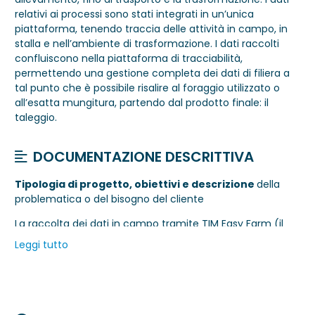
relativi ai processi sono stati integrati in un’unica
piattaforma, tenendo traccia delle attività in campo, in
stalla e nell’ambiente di trasformazione. I dati raccolti
confluiscono nella piattaforma di tracciabilità,
permettendo una gestione completa dei dati di filiera a
tal punto che è possibile risalire al foraggio utilizzato o
all’esatta mungitura, partendo dal prodotto finale: il
taleggio.
DOCUMENTAZIONE DESCRITTIVA
Tipologia di progetto, obiettivi e descrizione
della
problematica o del bisogno del cliente
La raccolta dei dati in campo tramite TIM Easy Farm (il
software di TIM Enterprise per l’Agricoltura 4.0) ha
Leggi tutto
permesso di tracciare e monitorare le attività agricole
tramite il quaderno di campagna digitale, oltre a
raccogliere dati attraverso sensori IoT installati nella stalla
(come, per esempio, la temperatura e l’umidità
associate ad ogni mungitura) e sui macchinari utilizzati