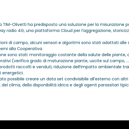
ra TIM-Olivetti ha predisposto una soluzione per la misurazione pun
eway radio 4G, una piattaforma Cloud per l’aggregazione, storici
oni di campo, alcuni sensori e algoritmi sono stati adattati alle s
terni alla Cooperativa.
uzione sono stati: monitoraggio costante della salute delle piante,
rativi (verifica grado di maturazione piante, uscite sul campo, …
rodotti raccolti e venduti, riduzione dell’impatto ambientale tra
 energetici.
o possibile creare un data set condivisibile all’esterno con altri
l clima, della disponibilità idrica e degli agenti parassitari tipici 