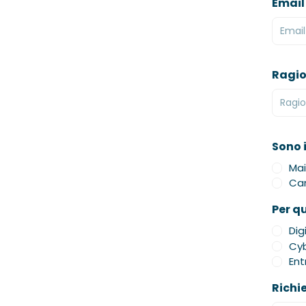
Email
Ragio
Sono 
Mai
Can
Per q
Dig
Cyb
Ent
Richi