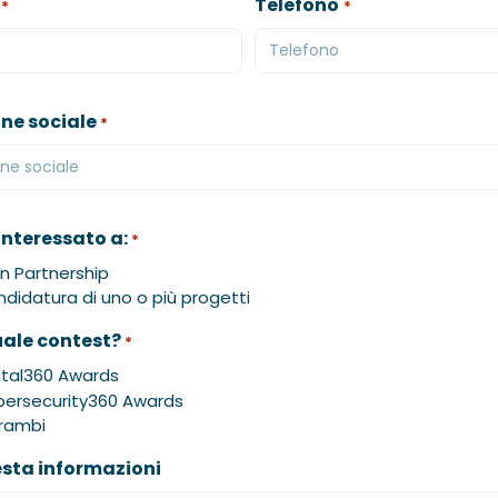
Telefono
*
*
ne sociale
*
interessato a:
*
n Partnership
didatura di uno o più progetti
uale contest?
*
ital360 Awards
ersecurity360 Awards
rambi
esta informazioni