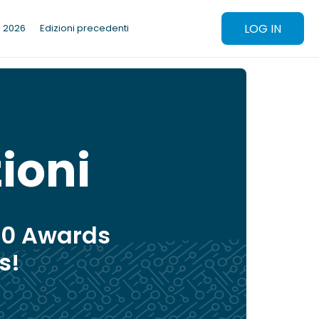
LOG IN
e 2026
Edizioni precedenti
ioni
60 Awards
s!