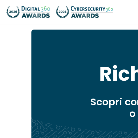
Ric
Scopri c
o