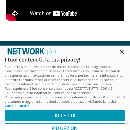
promozionali)
il
monitoraggio
dei contenuti promozionali
condivisi con gli operatori sanitari
l’
abilitazione dei suggerimenti di Next Best
Action (NBA),
che include un orchestratore di
contenuti promozionale da condividere con i
customer
I tuoi contenuti, la tua privacy!
Per soddisfare questi obiettivi, Organon aveva bisogno di
un sistema di tagging dei contenuti efficace e
Su questo sito utilizziamo cookie tecnici necessari alla navigazione e
principalmente automatizzato, che superasse i limiti di
funzionali all’erogazione del servizio. Utilizziamo i cookie anche per fornirti
un’esperienza di navigazione sempre migliore, per facilitare le interazioni con
una attività storicamente labour intensive, time
le nostre funzionalità social e per consentirti di ricevere comunicazioni di
consuming e con risultati talvolta non omogenei (es. tag
marketing aderenti alle tue abitudini di navigazione e ai tuoi interessi.
Puoi esprimere il tuo consenso cliccando su ACCETTA TUTTI I COOKIE.
incoerenti, incompleti o addirittura assenti).
Nextwork360 S.r.l. Via Moretto da Brescia 22 – 20133 Milano
Chiudendo questa informativa, continui senza accettare.
(MI)
Potrai sempre gestire le tue preferenze accedendo al nostro COOKIE CENTER
e ottenere maggiori informazioni sui cookie utilizzati, visitando la nostra
P.IVA: 13868590962
© 2026 Nextwork360. All Rights
2.Descrizione della
COOKIE POLICY
.
Reserved.
ACCETTA
soluzione
Privacy Policy
|
Cookie Policy
|
Cookie Center
Hyntelo ha attivato
Lyriko Content Auto-Tagging
PIÙ OPZIONI
,